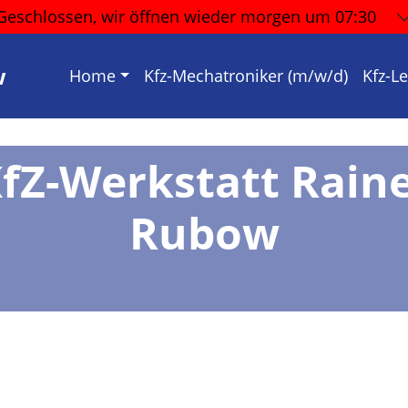
Geschlossen, wir öffnen wieder
morgen um 07:30
w
Home
Kfz-Mechatroniker (m/w/d)
Kfz-L
fZ-Werkstatt Rain
Rubow