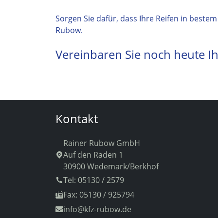
Sorgen Sie dafür, dass Ihre Reifen in bestem
Rubow.
Vereinbaren Sie noch heute Ih
Kontakt
Rainer Rubow GmbH
Auf den Raden 1
30900 Wedemark/Berkhof
Tel: 05130 / 2579
Fax: 05130 / 925794
info
@kfz-rubow.de