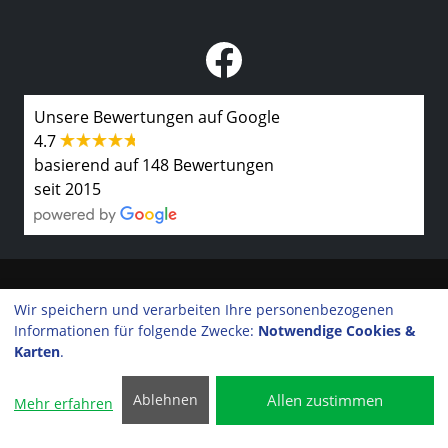
Unsere Bewertungen auf Google
4.7
basierend auf 148 Bewertungen
seit 2015
Kontakt
Wir speichern und verarbeiten Ihre personenbezogenen
Informationen für folgende Zwecke:
Notwendige Cookies &
Impressum
Karten
.
©2026 Rainer Rubow GmbH
Datenschutzerklärung
Allen zustimmen
Ablehnen
Mehr erfahren
Cookie-Einstellungen