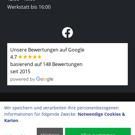
Werkstatt bis 16:00
Unsere Bewertungen auf Google
4.7
basierend auf 148 Bewertungen
seit 2015
Kontakt
Wir speichern und verarbeiten Ihre personenbezogenen
Informationen für folgende Zwecke:
Notwendige Cookies &
Impressum
Karten
.
©2026 Rainer Rubow GmbH
Datenschutzerklärung
Ablehnen